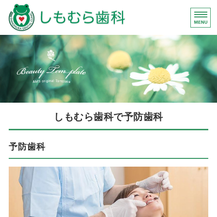
しも
熊本
ホーム
診療内容
院長挨拶
設備案内
しもむら歯科で予防歯科
アクセス
予防歯科