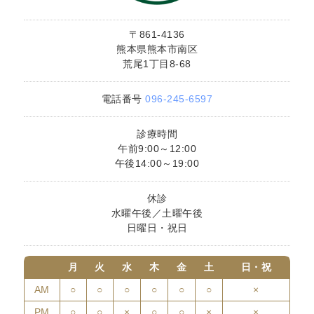
〒861-4136
熊本県熊本市南区
荒尾1丁目8-68
電話番号
096-245-6597
診療時間
午前9:00～12:00
午後14:00～19:00
休診
水曜午後／土曜午後
日曜日・祝日
月
火
水
木
金
土
日・祝
AM
○
○
○
○
○
○
×
PM
○
○
×
○
○
×
×